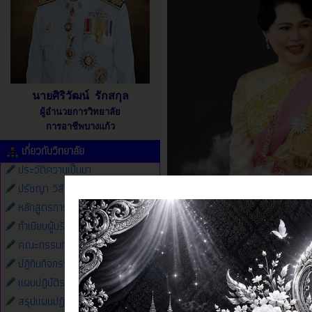
นายศิริวัฒน์ รักสกุล
ผู้อำนวยการวิทยาลัย
การอาชีพบางแก้ว
เกี่ยวกับวิทยาลัย
ประวัติความเป็นมา
ปรัชญา วิสัยทัศน์ พันธกิจ
หลักสูตรการศึกษา
ทำเนียบผู้บริหาร
คณะกรรมการสถานศึกษา
ปฏิทินกิจกรรม
แผนปฏิบัติราชการ
ข่าวประชาสัมพันธ์
สรุปแผนปฏิบัติราชการ